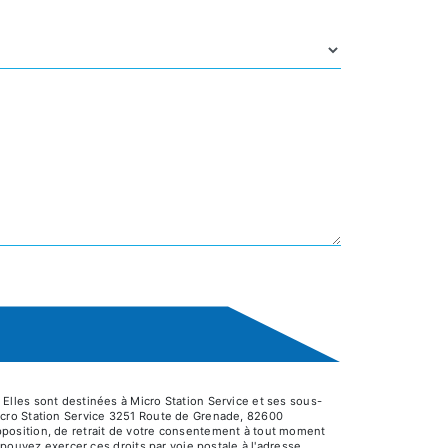
Elles sont destinées à Micro Station Service et ses sous-
icro Station Service 3251 Route de Grenade, 82600
’opposition, de retrait de votre consentement à tout moment
pouvez exercer ces droits par voie postale à l'adresse