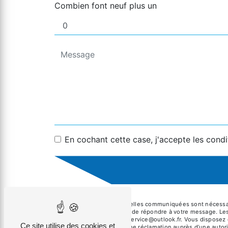
Combien font neuf plus un
En cochant cette case, j'accepte les condi
** Les données personnelles communiquées sont nécessaires
traitants dans le seul but de répondre à votre message. L
Aucamville microstationservice@outlook.fr. Vous disposez de
Ce site utilise des cookies et
et du droit d’introduire une réclamation auprès d’une autor