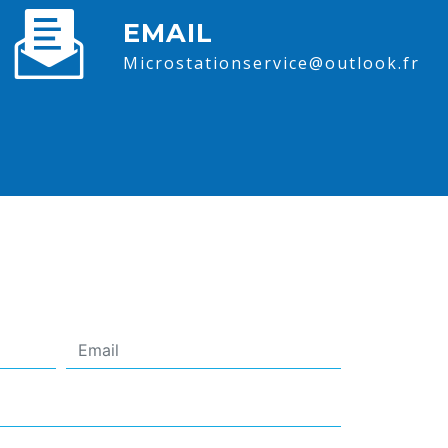
EMAIL
microstationservice@outlook.fr