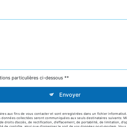
tions particulières ci-dessous **
Envoyer
 aux fins de vous contacter et sont enregistrées dans un fichier informatisé. 
es données collectées seront communiquées aux seuls destinataires suivants: M
 droits d’accès, de rectification, d’effacement, de portabilité, de limitation, d
ité de contrôle, ainsi que d’organiser le sort de vos données post-mortem. Vous 